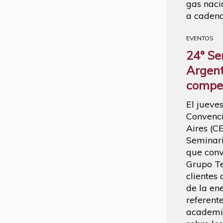
gas naci
a cadena
EVENTOS
24° Se
Argent
compet
El jueve
Convenci
Aires (C
Seminari
que conv
Grupo T
clientes
de la en
referente
academia