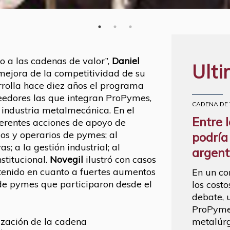
no a las cadenas de valor”,
Daniel
Ulti
ejora de la competitividad de su
rolla hace diez años el programa
veedores las que integran ProPymes,
CADENA DE
 industria metalmecánica. En el
Entre 
ferentes acciones de apoyo de
os y operarios de pymes; al
podría
; a la gestión industrial; al
argent
stitucional.
Novegil
ilustró con casos
tenido en cuanto a fuertes aumentos
En un co
 de pymes que participaron desde el
los costo
debate, 
ProPymes
ización de la cadena
metalúrg