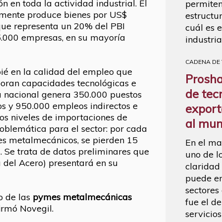
 en toda la actividad industrial. El
permiten
lmente produce bienes por US$
estructu
que representa un 20% del PBI
cuál es e
25.000 empresas, en su mayoría
industria
CADENA DE
pié en la calidad del empleo que
Proshal
poran capacidades tecnológicas e
de tec
a nacional genera 350.000 puestos
os y 950.000 empleos indirectos e
export
tos niveles de importaciones de
al mu
oblemática para el sector: por cada
es metalmecánicos, se pierden 15
En el ma
. Se trata de datos preliminares que
uno de l
 del Acero) presentará en su
claridad
puede em
sectores
o de las
pymes metalmecánicas
fue el d
firmó Novegil.
servicios