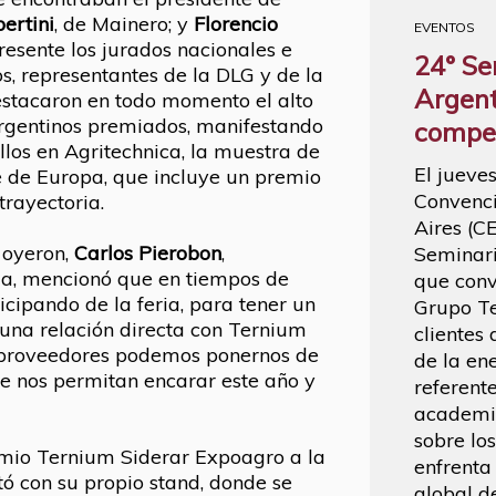
ertini
, de Mainero; y
Florencio
EVENTOS
resente los jurados nacionales e
24° Se
os, representantes de la DLG y de la
Argent
stacaron en todo momento el alto
 argentinos premiados, manifestando
compet
llos en Agritechnica, la muestra de
El jueve
 de Europa, que incluye un premio
Convenci
trayectoria.
Aires (C
 oyeron,
Carlos Pierobon
,
Seminari
a, mencionó que en tiempos de
que conv
icipando de la feria, para tener un
Grupo T
 una relación directa con Ternium
clientes
y proveedores podemos ponernos de
de la en
e nos permitan encarar este año y
referente
academia
sobre lo
emio Ternium Siderar Expoagro a la
enfrenta
ó con su propio stand, donde se
global d