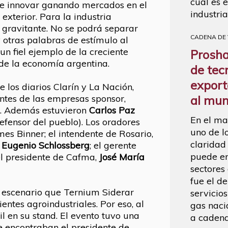
cuál es e
e e innovar ganando mercados en el
industria
exterior. Para la industria
 gravitante. No se podrá separar
CADENA DE
 otras palabras de estímulo al
 un fiel ejemplo de la creciente
Proshal
 de la economía argentina.
de tec
export
e los diarios Clarín y La Nación,
al mu
ntes de las empresas sponsor,
os. Además estuvieron
Carlos Paz
En el ma
efensor del pueblo). Los oradores
uno de l
es Binner; el intendente de Rosario,
claridad
,
Eugenio Schlossberg
; el gerente
puede em
 el presidente de Cafma,
José María
sectores
fue el d
 escenario que Ternium Siderar
servicios
ientes agroindustriales. Por eso, al
gas naci
il en su stand. El evento tuvo una
a cadena
se encontraban el presidente de