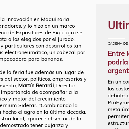
la Innovación en Maquinaria
Ulti
anadores, y lo hizo en un marco
cena de Expositores de Expoagro se
ta a los elegidos por el jurado,
CADENA DE
y particulares con desarrollos tan
as electroneumático, un cabezal por
Entre 
 empacadora para bananas.
podría
argent
de la feria fue además un lugar de
s del sector, políticos, empresarios y
En un co
 evento,
Martín Berardi
, Director
los costo
a importancia de acompañar a la
debate, 
ico y motor del crecimiento
ProPymes
Ternium Siderar. "Combinando la
metalúrg
 hecho el agro en la última década,
permiten
tria local, aparece el sector de la
estructu
 demostrado tener pujanza y