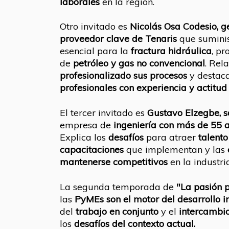
laborales
en la región.
Otro invitado es
Nicolás Osa Codesio,
g
proveedor clave de Tenaris
que sumini
esencial para la
fractura hidráulica
, p
de
petróleo y gas no convencional
. Rel
profesionalizado sus procesos
y destac
profesionales con experiencia y actitud
El tercer invitado es
Gustavo Elzegbe, s
empresa de
ingeniería con más de 55 a
Explica los
desafíos
para atraer
talento
capacitaciones
que implementan y las
mantenerse competitivos
en la industria
La segunda temporada de
"La pasión 
las
PyMEs son el motor del desarrollo in
del
trabajo en conjunto
y el
intercambi
los
desafíos del contexto actual.