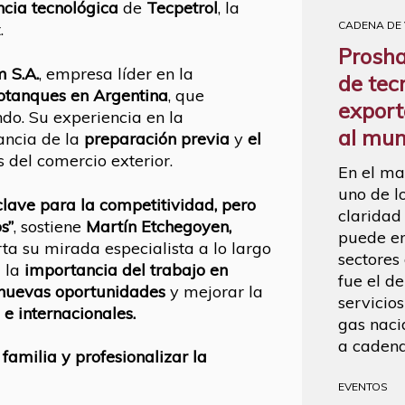
ncia tecnológica
de
Tecpetrol
, la
CADENA DE
.
Proshal
 S.A.
, empresa líder en la
de tec
motanques en Argentina
, que
export
do. Su experiencia en la
al mu
ancia de la
preparación previa
y
el
 del comercio exterior.
En el ma
uno de l
lave para la competitividad, pero
claridad
s”
, sostiene
Martín Etchegoyen,
puede em
ta su mirada especialista a lo largo
sectores
 la
importancia del trabajo en
fue el d
nuevas oportunidades
y mejorar la
servicios
 e internacionales.
gas naci
a cadena
familia y profesionalizar la
EVENTOS