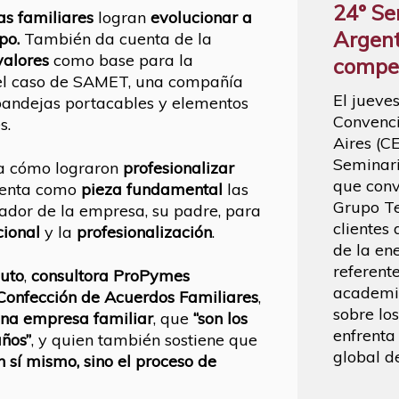
24° Se
s familiares
logran
evolucionar a
Argent
mpo.
También da cuenta de la
valores
como base para la
compet
 el caso de SAMET, una compañía
El jueve
 bandejas portacables y elementos
Convenci
s.
Aires (C
Seminari
ta cómo lograron
profesionalizar
que conv
uenta como
pieza fundamental
las
Grupo T
ador de la empresa, su padre, para
clientes
ional
y la
profesionalización
.
de la en
referente
uto
,
consultora ProPymes
academia
 Confección de Acuerdos Familiares
,
sobre lo
una empresa familiar
, que
“son los
enfrenta
años”
, y quien también sostiene que
global d
n sí mismo, sino el proceso de