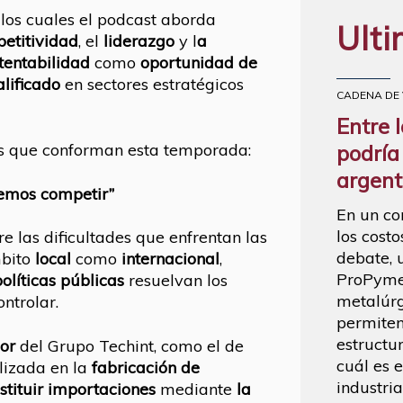
n los cuales el podcast aborda
Ulti
etitividad
, el
liderazgo
y l
a
tentabilidad
como
oportunidad de
alificado
en sectores estratégicos
CADENA DE
Entre 
los que conforman esta temporada:
podría
argent
odemos competir”
En un co
los costo
e las dificultades que enfrentan las
debate, 
mbito
local
como
internacional
,
ProPymes
políticas públicas
resuelvan los
metalúrg
ntrolar.
permiten
estructu
or
del Grupo Techint, como el de
cuál es e
lizada en la
fabricación de
industria
stituir
importaciones
mediante
la