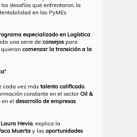
os desafíos que enfrentaron, la
ustentabilidad en las PyMEs
 programa especializado en Logística
nda una serie de
consejos
para
e quieran
comenzar la transición a la
ca”
e cada vez más
talento calificado
.
ormación constante en el sector
Oil &
s
en el
desarrollo de empresas
, Laura Hevia
, explica la
Vaca Muerta
y las
oportunidades