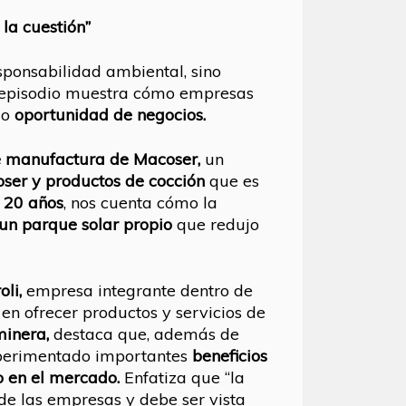
 la cuestión”
sponsabilidad ambiental, sino
episodio muestra cómo empresas
mo
oportunidad de negocios.
e manufactura de Macoser,
un
oser y productos de cocción
que es
20 años
, nos cuenta cómo la
un parque solar propio
que redujo
li,
empresa integrante dentro de
en ofrecer productos y servicios de
minera,
destaca que, además de
xperimentado importantes
beneficios
 en el mercado.
Enfatiza que “la
 de las empresas y debe ser vista