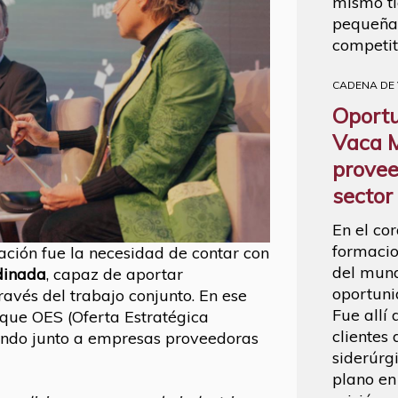
mismo t
pequeñas
competit
CADENA DE
Oport
Vaca M
provee
sector
En el co
formacio
pación fue la necesidad de contar con
del mund
dinada
, capaz de aportar
oportuni
ravés del trabajo conjunto. En ese
Fue allí
oque OES (Oferta Estratégica
clientes
ndo junto a empresas proveedoras
siderúrg
plano en