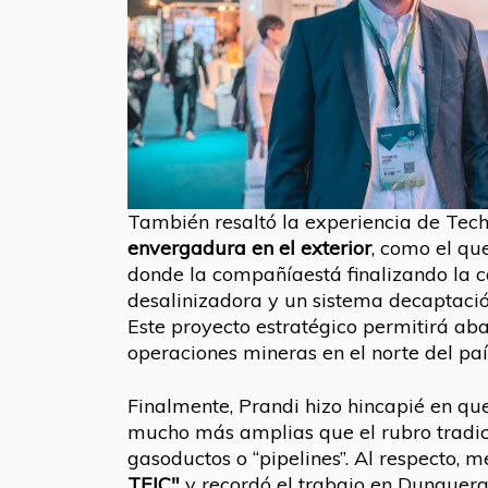
También resaltó la experiencia de Tec
envergadura en el exterior
, como el qu
donde la compañíaestá finalizando la c
desalinizadora y un sistema decaptaci
Este proyecto estratégico permitirá aba
operaciones mineras en el norte del paí
Finalmente, Prandi hizo hincapié en qu
mucho más amplias que el rubro tradic
gasoductos o “pipelines”. Al respecto, 
TEIC"
y recordó el trabajo en Dunquerq