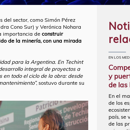
s del sector, como Simón Pérez
Noti
lidra Cono Sur) y Verónica Nohara
la importancia de
construir
rel
ido de la minería, con una mirada
EN LOS MED
dad para la Argentina. En Techint
Compet
esarrollo integral de proyectos a
y puer
 en todo el ciclo de la obra: desde
 mantenimiento”
, sostuvo durante su
de las
En el ma
de los e
ecosiste
país, se
de las p