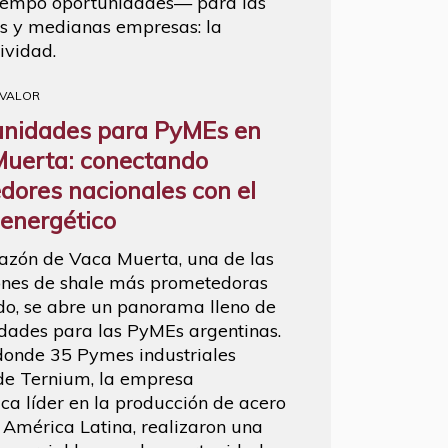
iempo oportunidades— para las
 y medianas empresas: la
ividad.
 VALOR
unidades para PyMEs en
uerta: conectando
dores nacionales con el
 energético
razón de Vaca Muerta, una de las
nes de shale más prometedoras
o, se abre un panorama lleno de
dades para las PyMEs argentinas.
 donde 35 Pymes industriales
 de Ternium, la empresa
ica líder en la producción de acero
 América Latina, realizaron una