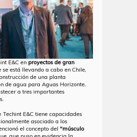
hint E&C en
proyectos de gran
e se está llevando a cabo en Chile,
onstrucción de una planta
ón de agua para Aguas Horizonte.
stecer a tres importantes
s.
e Techint E&C tiene capacidades
ionalmente asociado a los
mencionó el concepto del
"músculo
ue, que puso en evidencia la